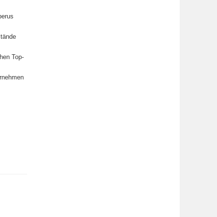
berus
stände
chen Top-
ernehmen