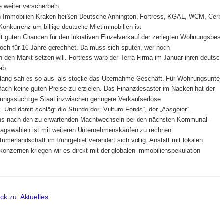
le weiter verscherbeln.
n Immobilien-Kraken heißen Deutsche Annington, Fortress, KGAL, WCM, Cer
Konkurrenz um billige deutsche Mietimmobilien ist
it guten Chancen für den lukrativen Einzelverkauf der zerlegten Wohnungsbe
noch für 10 Jahre gerechnet. Da muss sich sputen, wer noch
in den Markt setzen will. Fortress warb der Terra Firma im Januar ihren deuts
ab.
t lang sah es so aus, als stocke das Übernahme-Geschäft. Für Wohnungsunt
fach keine guten Preise zu erzielen. Das Finanzdesaster im Nacken hat der
erungssüchtige Staat inzwischen geringere Verkaufserlöse
t. Und damit schlägt die Stunde der „Vulture Fonds“, der „Aasgeier“.
ns nach den zu erwartenden Machtwechseln bei den nächsten Kommunal-
agswahlen ist mit weiteren Unternehmenskäufen zu rechnen.
tümerlandschaft im Ruhrgebiet verändert sich völlig. Anstatt mit lokalen
konzernen kriegen wir es direkt mit der globalen Immobilienspekulation
ck zu: Aktuelles