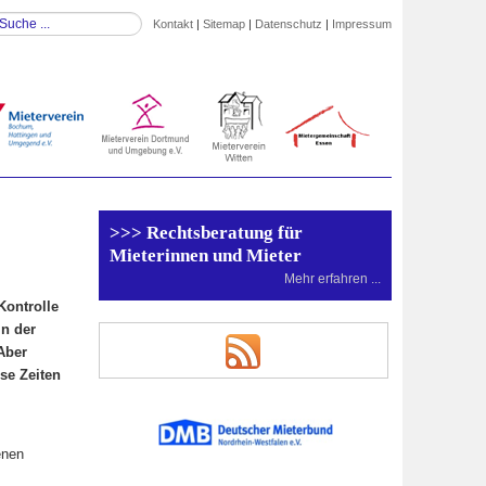
Kontakt
|
Sitemap
|
Datenschutz
|
Impressum
>>> Rechtsberatung für
Mieterinnen und Mieter
Mehr erfahren ...
Kontrolle
n der
Aber
se Zeiten
enen