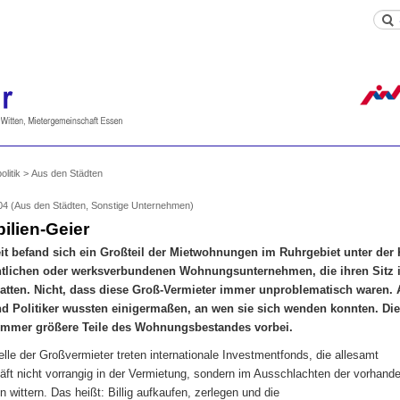
litik > Aus den Städten
004 (Aus den Städten, Sonstige Unternehmen)
ilien-Geier
it befand sich ein Großteil der Mietwohnungen im Ruhrgebiet unter der 
ntlichen oder werksverbundenen Wohnungsunternehmen, die ihren Sitz i
atten. Nicht, dass diese Groß-Vermieter immer unproblematisch waren. 
nd Politiker wussten einigermaßen, an wen sie sich wenden konnten. Die
 immer größere Teile des Wohnungsbestandes vorbei.
elle der Großvermieter treten internationale Investmentfonds, die allesamt
äft nicht vorrangig in der Vermietung, sondern im Ausschlachten der vorhand
n wittern. Das heißt: Billig aufkaufen, zerlegen und die