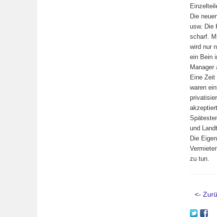
Einzeltei
Die neue
usw. Die 
scharf. M
wird nur 
ein Bein 
Manager 
Eine Zei
waren ein
privatisi
akzeptier
Späteste
und Landt
Die Eigen
Vermieter
zu tun.
<- Zurü