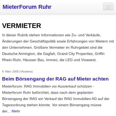
MieterForum Ruhr
Aktuelles
VERMIETER
Wohnungspolitik
In dieser Rubrik stehen Informationen wie Zu- und Verkäufe,
Mieterinitiativen
Änderungen der Geschäftspolitik sowie Erfahrungen von Mietern mit
den Unternehmen. Größere Vermieter im Ruhrgebiet sind die
Vermieter
Deutsche Annington, die Gagfah, Grand City Properties, Griffin
Über uns
Rhein-Ruhr, Häusser Bau, Immeo, die LEG und Vivawest.
9. März 2005
(Vivawest)
Beim Börsengang der RAG auf Mieter achten
Mieterforum: RAG Immobilien vor Ausverkauf schützen -
Mieterforum Ruhr befürchtet, dass nach dem geplanten
Börsengang der RAG ein Verkauf der RAG Immobilien AG auf der
Tagesordnung stehen könnte. Vor einem Börsengang müsse
der...
Mehr