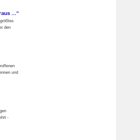
aus ...“
 größtes
er den
roffenen
kennen und
egen
hrt -