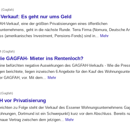
4
(Gagfah)
Verkauf: Es geht nur ums Geld
-Verkauf, eine der größten Privatisierungen eines öffentlichen
nternehmens, geht in die nächste Runde. Terra Firma (Nomura, Deutsche An
ss (amerikanisches Investment, Pensions-Fonds) sind in...
Mehr
04
(Gagfah)
die GAGFAH- Mieter ins Rentenloch?
eine befürchten negative Auswirkungen des GAGFAH-Verkaufs - Wie die Press
agen berichtete, liegen inzwischen 6 Angebote für den Kauf des Wohnungsun
der GAGFAH, vor. Mit dem...
Mehr
4
(Gagfah)
 vor Privatisierung
erichten zu Folge steht der Verkauf des Essener Wohnungsunternehmens Ga
ohnungen, Dortmund ist ein Schwerpunkt) kurz vor dem Abschluss. Bereits n
enaue Vertrag zwischen dem jetzigen...
Mehr