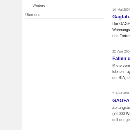
Weitere
14. Mai 200
Über uns
Gagfah-
Der GAGFAH
Wohnungsu
und Fortre
22. April 20
Fallen 
Mieterver
letzten T
der BfA, 
2. April 200
GAGFAH
Zeitungsb
(78.000 W
soll der g