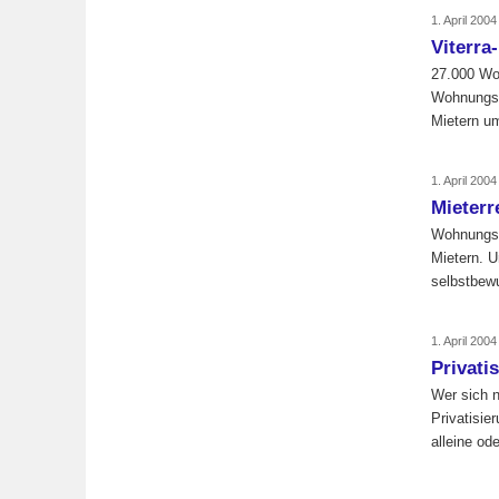
1. April 200
Viterra
27.000 Wo
Wohnungsu
Mietern um
1. April 200
Mieterr
Wohnungsv
Mietern. U
selbstbew
1. April 200
Privati
Wer sich n
Privatisie
alleine od