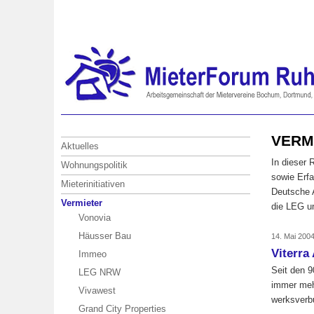
VERM
Aktuelles
In dieser 
Wohnungspolitik
sowie Erfa
Mieterinitiativen
Deutsche A
Vermieter
die LEG u
Vonovia
Häusser Bau
14. Mai 200
Viterra
Immeo
Seit den 
LEG NRW
immer meh
Vivawest
werksverbu
Grand City Properties