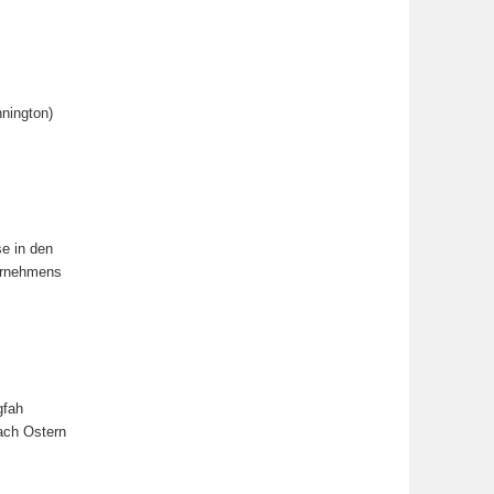
nington)
e in den
ternehmens
gfah
ach Ostern