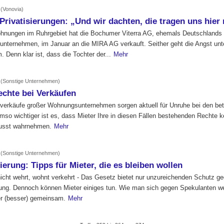
4
(Vonovia)
-Privatisierungen: „Und wir dachten, die tragen uns hier r
hnungen im Ruhrgebiet hat die Bochumer Viterra AG, ehemals Deutschlands
nternehmen, im Januar an die MIRA AG verkauft. Seither geht die Angst unt
. Denn klar ist, dass die Tochter der...
Mehr
4
(Sonstige Unternehmen)
echte bei Verkäufen
erkäufe großer Wohnungsunternehmen sorgen aktuell für Unruhe bei den bet
mso wichtiger ist es, dass Mieter Ihre in diesen Fällen bestehenden Rechte 
usst wahrnehmen.
Mehr
4
(Sonstige Unternehmen)
sierung: Tipps für Mieter, die es bleiben wollen
icht wehrt, wohnt verkehrt - Das Gesetz bietet nur unzureichenden Schutz g
rung. Dennoch können Mieter einiges tun. Wie man sich gegen Spekulanten we
er (besser) gemeinsam.
Mehr