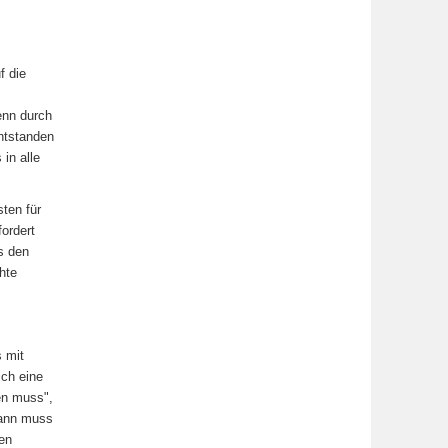
f die
enn durch
ntstanden
in alle
ten für
ordert
s den
hte
s mit
ich eine
en muss",
dann muss
gen