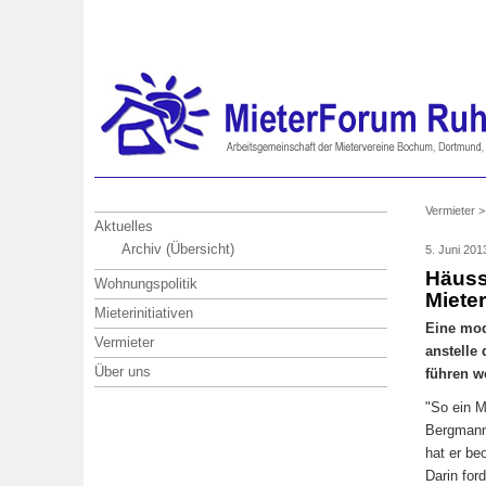
Vermieter 
Aktuelles
Archiv (Übersicht)
5. Juni 20
Häuss
Wohnungspolitik
Miete
Mieterinitiativen
Eine mod
Vermieter
anstelle
Über uns
führen w
"So ein M
Bergmann
hat er be
Darin fo