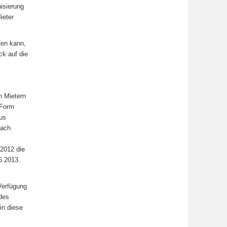
isierung
ieter
len kann,
ck auf die
n Mietern
 Form
Aus
nach
.2012 die
5.2013.
Verfügung
 des
in diese