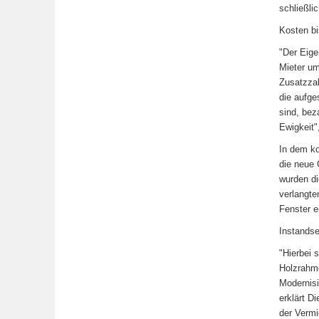
schließli
Kosten bi
"Der Eige
Mieter um
Zusatzzah
die aufge
sind, bez
Ewigkeit"
In dem ko
die neue 
wurden di
verlangte
Fenster e
Instandse
"Hierbei 
Holzrahme
Modernisi
erklärt D
der Vermi