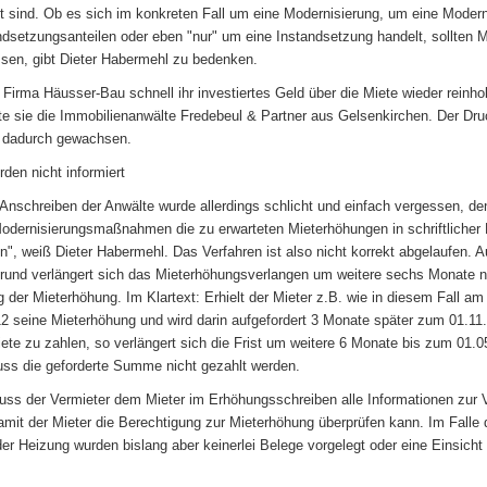
 sind. Ob es sich im konkreten Fall um eine Modernisierung, um eine Modern
ndsetzungsanteilen oder eben "nur" um eine Instandsetzung handelt, sollten M
ssen, gibt Dieter Habermehl zu bedenken.
 Firma Häusser-Bau schnell ihr investiertes Geld über die Miete wieder reinho
te sie die Immobilienanwälte Fredebeul & Partner aus Gelsenkirchen. Der Dru
t dadurch gewachsen.
rden nicht informiert
Anschreiben der Anwälte wurde allerdings schlicht und einfach vergessen, de
odernisierungsmaßnahmen die zu erwarteten Mieterhöhungen in schriftlicher
en", weiß Dieter Habermehl. Das Verfahren ist also nicht korrekt abgelaufen. 
rund verlängert sich das Mieterhöhungsverlangen um weitere sechs Monate 
g der Mieterhöhung. Im Klartext: Erhielt der Mieter z.B. wie in diesem Fall am
2 seine Mieterhöhung und wird darin aufgefordert 3 Monate später zum 01.11
ete zu zahlen, so verlängert sich die Frist um weitere 6 Monate bis zum 01.0
ss die geforderte Summe nicht gezahlt werden.
s der Vermieter dem Mieter im Erhöhungsschreiben alle Informationen zur 
damit der Mieter die Berechtigung zur Mieterhöhung überprüfen kann. Im Falle
er Heizung wurden bislang aber keinerlei Belege vorgelegt oder eine Einsicht 