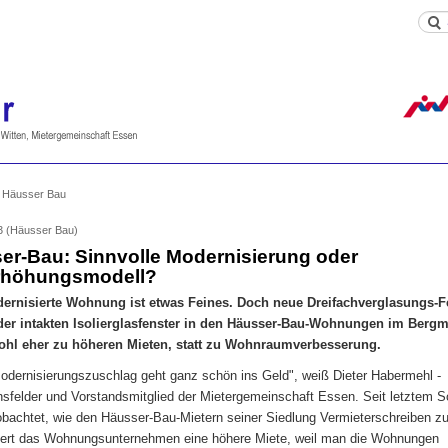
> Häusser Bau
13 (Häusser Bau)
er-Bau: Sinnvolle Modernisierung oder
rhöhungsmodell?
ernisierte Wohnung ist etwas Feines. Doch neue Dreifachverglasungs-F
 der intakten Isolierglasfenster in den Häusser-Bau-Wohnungen im Berg
ohl eher zu höheren Mieten, statt zu Wohnraumverbesserung.
odernisierungszuschlag geht ganz schön ins Geld", weiß Dieter Habermehl -
sfelder und Vorstandsmitglied der Mietergemeinschaft Essen. Seit letztem
obachtet, wie den Häusser-Bau-Mietern seiner Siedlung Vermieterschreiben z
rdert das Wohnungsunternehmen eine höhere Miete, weil man die Wohnungen