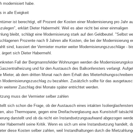
ch modernisiert habe.
s in alle Ewigkeit
ntümer ist berechtigt, elf Prozent der Kosten einer Modernisierung pro Jahr au
zulegen", erklärt Dieter Habermehl. Weil es aber nicht bei einer einmaligen
lung bleibt, schlägt eine Modernisierung stark auf den Geldbeutel. "Selbst w
schlagenen Prozente nach 9 Jahren alle Kosten, die bei der Modernisierung e
ahlt sind, kassiert der Vermieter munter weiter Modernisierungszuschläge - bis 
, ärgert sich Dieter Habermehl.
nkreten Fall der Bergmannsfelder Wohnungen werden die Modernisierungskos
Gaszentralheizung und für den Austausch des Balkonfensters verlangt. Aufgef
e Mieter, ab dem dritten Monat nach dem Erhalt des Mieterhöhungsschreiben
n Modernisierungszuschlag zu bezahlen. Zusätzlich sollte für das ausgetausc
in weiterer Zuschlag drei Monate später entrichtet werden.
tzung muss der Vermieter selber zahlen
stellt sich schon die Frage, ob der Austausch eines intakten Isolierglasfenster
n, also Thermopane, gegen eine Dreifachverglasung aus Kunststoff tatsächl
erung darstellt und ob da nicht ein Instandsetzungsaufwand abgezogen werd
ieter Habermehl seine Kritik. Wenn es sich um eine Instandsetzung handelt, 
eter diese Kosten selber zahlen, weil Instandhaltungen durch die Mietzahlun