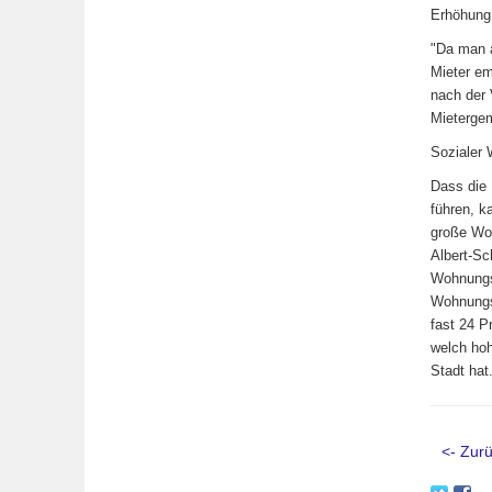
Erhöhung
"Da man a
Mieter em
nach der 
Mietergem
Sozialer
Dass die
führen, k
große Woh
Albert-Sc
Wohnungsb
Wohnungst
fast 24 P
welch hoh
Stadt hat
<- Zurü