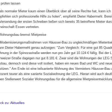
 prüfen lassen
ls normaler Mieter kaum einen Überblick über all seine Rechte hat, kann ich
pfehlen sich professionelle Hilfe zu holen", empfiehlt Dieter Habermehl. Berei
Versendung der ersten Schreiben ließen sich bereits 35 betroffene Mieter durc
einschaft Essen vertreten.
 Wohnungsbau bremst Mietpreise
 Modernisierungsmaßnahmen von Häusser-Bau zu ungleichmäßigen Mietentw
ann Dieter Habermehl genau aufzeigen: "Zum Vergleich: Für eine gut 85 Quad
nung in der Spinozastraße werden nun pro Jahr gut 10.124 € fällig. Bei der 
hweizer-Straße dagegen nur gut 8.181 €. Zwar sind die Wohnungen der LEG S
au, dennoch sind diese voll isoliert, haben ein neues Bad und WC und neu
üren." Am Ende ist eine teilsanierte Wohnung des Vermieters Häusser-Bau 
rozent teurer als eine sanierte Sozialwohnung der LEG. Hieran wird auch deutl
en Stellenwert Sozialer Wohnungsbau für die allgemeine Mietpreisentwicklung
.
ck zu: Aktuelles