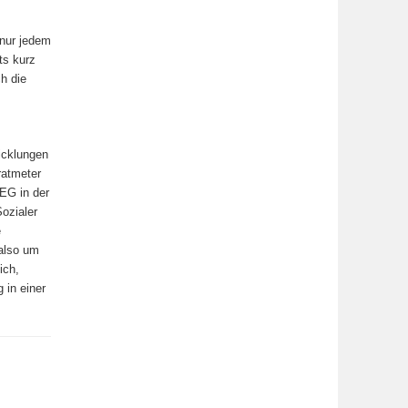
 nur jedem
ts kurz
h die
icklungen
ratmeter
LEG in der
ozialer
e
also um
ich,
 in einer