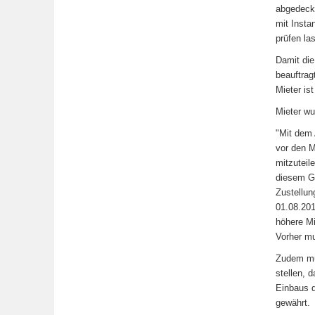
abgedeckt
mit Insta
prüfen la
Damit die
beauftrag
Mieter is
Mieter wu
"Mit dem 
vor den M
mitzuteil
diesem G
Zustellun
01.08.201
höhere Mi
Vorher mu
Zudem mus
stellen, 
Einbaus d
gewährt.