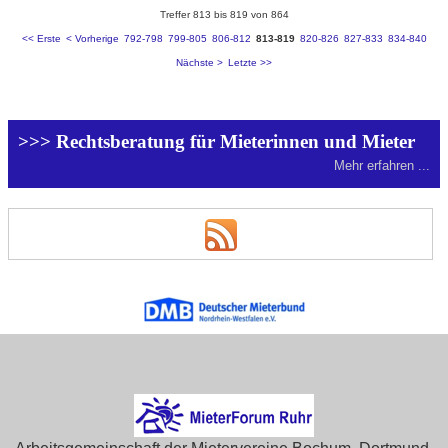
Treffer 813 bis 819 von 864
<< Erste
< Vorherige
792-798
799-805
806-812
813-819
820-826
827-833
834-840
Nächste >
Letzte >>
>>> Rechtsberatung für Mieterinnen und Mieter
Mehr erfahren ...