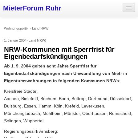
MieterForum Ruhr
Aktuelles
Wohnungspolitik > Land NRW
Wohnungspolitik
1. Januar 2004 (Land NRW)
Mieterinitiativen
NRW-Kommunen mit Sperrfrist für
Eigenbedarfskündigungen
Vermieter
Ab 1. 9. 2004 gelten acht Jahre Sperrfrist für
Über uns
Eigenbedarfskündigungen nach Umwandlung von Miet- in
Eigentumswohnungen in folgenden Kommunen NRWs:
Kreisfreie Städte:
Aachen, Bielefeld, Bochum, Bonn, Bottrop, Dortmund, Düsseldorf,
Duisburg, Essen, Hamm, Köln, Krefeld, Leverkusen,
Mönchengladbach, Mühlheim, Münster, Oberhausen, Remscheid,
Solingen, Wuppertal;
Regierungsbezirk Arnsberg: